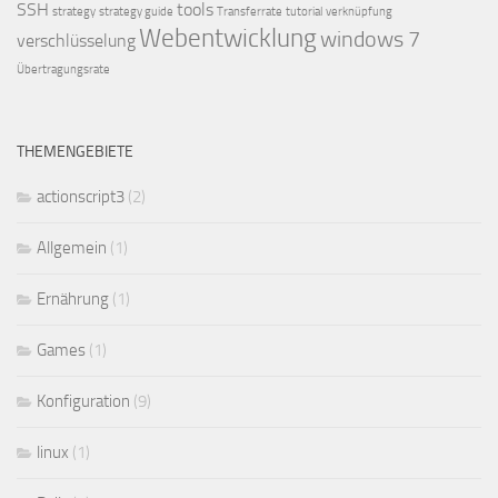
SSH
tools
strategy
strategy guide
Transferrate
tutorial
verknüpfung
Webentwicklung
windows 7
verschlüsselung
Übertragungsrate
THEMENGEBIETE
actionscript3
(2)
Allgemein
(1)
Ernährung
(1)
Games
(1)
Konfiguration
(9)
linux
(1)