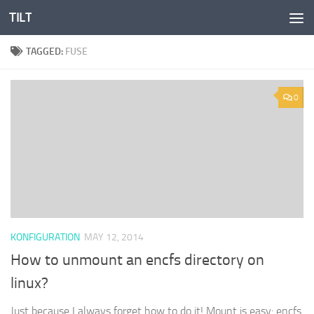
TILT
Skip to content
TAGGED:
FUSE
0
KONFIGURATION
MAY 12, 2014
How to unmount an encfs directory on
linux?
Just because I always forget how to do it! Mount is easy: encfs