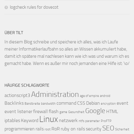
logcheck rules for dovecot
ÜBER TILT
In diesem Blog schreibe und speichere ich alles, was ich Laufe
meiner Informatikerlaufbahn so alles an Wissen akkumuliert habe,
damit ich spätere mal nachlesen kann wie ich was und warum ich es
gemacht habe. Wenn es außer mir noch jemanden eine Hilfe ist: \o/
HÄUFIGE SCHLAGWORTE
Administration
actionscript3
age of empire
android
Backlinks
command
CSS
Debian
event
Bandbreite
bandwidth
encryption
Google
event listener
firewall
flash
HTML
game
Gesundheit
Linux
iptables
Keyword
netzwerk
ntfs
parameter
ProFTP
SEO
programmieren
rails
RoR
ruby on rails
security
root
Sicherheit