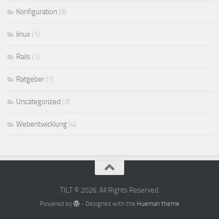
Konfiguration
(9)
linux
(1)
Rails
(1)
Ratgeber
(1)
Uncategorized
(3)
Webentwicklung
(4)
TILT © 2026. All Rights Reserved.
Powered by
- Designed with the
Hueman theme