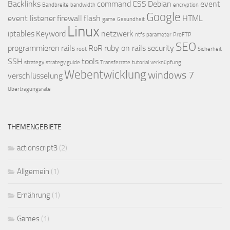
Backlinks
command
CSS
Debian
event
Bandbreite
bandwidth
encryption
Google
event listener
firewall
flash
HTML
game
Gesundheit
Linux
iptables
Keyword
netzwerk
ntfs
parameter
ProFTP
SEO
programmieren
rails
RoR
ruby on rails
security
root
Sicherheit
SSH
tools
strategy
strategy guide
Transferrate
tutorial
verknüpfung
Webentwicklung
windows 7
verschlüsselung
Übertragungsrate
THEMENGEBIETE
actionscript3
(2)
Allgemein
(1)
Ernährung
(1)
Games
(1)