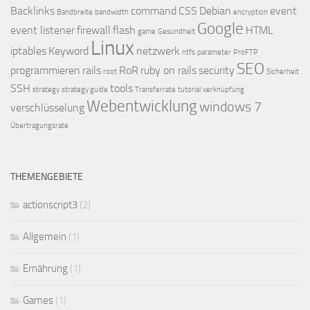
Backlinks
command
CSS
Debian
event
Bandbreite
bandwidth
encryption
Google
event listener
firewall
flash
HTML
game
Gesundheit
Linux
iptables
Keyword
netzwerk
ntfs
parameter
ProFTP
SEO
programmieren
rails
RoR
ruby on rails
security
root
Sicherheit
SSH
tools
strategy
strategy guide
Transferrate
tutorial
verknüpfung
Webentwicklung
windows 7
verschlüsselung
Übertragungsrate
THEMENGEBIETE
actionscript3
(2)
Allgemein
(1)
Ernährung
(1)
Games
(1)