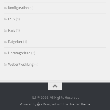
Konfiguration
(9)
linux
(1)
Rails
(1)
Ratgeber
(1)
Uncategorized
(3)
Webentwicklung
(4)
TILT © 2026. All Rights Reserved.
Powered by
- Designed with the
Hueman theme