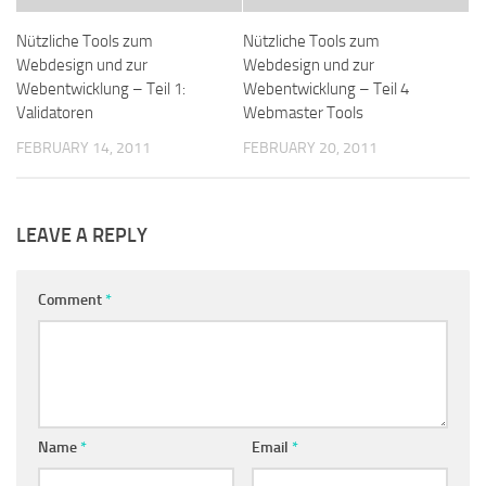
Nützliche Tools zum
Nützliche Tools zum
Webdesign und zur
Webdesign und zur
Webentwicklung – Teil 1:
Webentwicklung – Teil 4
Validatoren
Webmaster Tools
FEBRUARY 14, 2011
FEBRUARY 20, 2011
LEAVE A REPLY
Comment
*
Name
*
Email
*