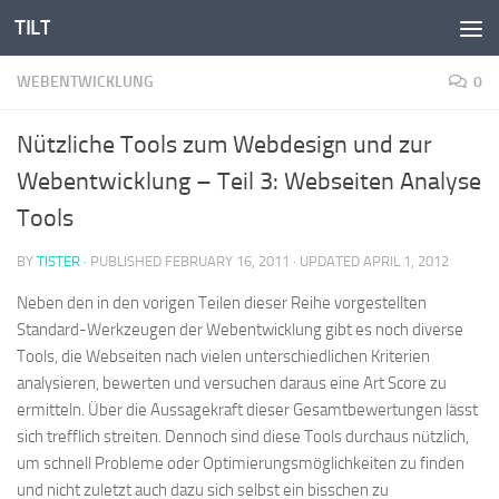
TILT
Skip to content
WEBENTWICKLUNG
0
Nützliche Tools zum Webdesign und zur
Webentwicklung – Teil 3: Webseiten Analyse
Tools
BY
TISTER
· PUBLISHED
FEBRUARY 16, 2011
· UPDATED
APRIL 1, 2012
Neben den in den vorigen Teilen dieser Reihe vorgestellten
Standard-Werkzeugen der Webentwicklung gibt es noch diverse
Tools, die Webseiten nach vielen unterschiedlichen Kriterien
analysieren, bewerten und versuchen daraus eine Art Score zu
ermitteln. Über die Aussagekraft dieser Gesamtbewertungen lässt
sich trefflich streiten. Dennoch sind diese Tools durchaus nützlich,
um schnell Probleme oder Optimierungsmöglichkeiten zu finden
und nicht zuletzt auch dazu sich selbst ein bisschen zu