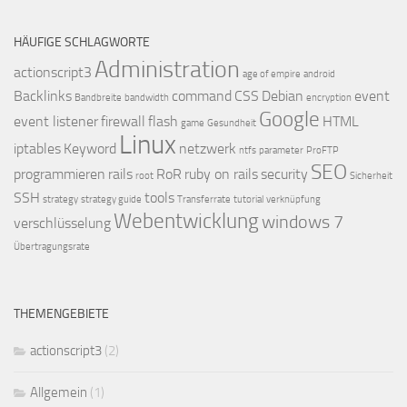
HÄUFIGE SCHLAGWORTE
Administration
actionscript3
age of empire
android
Backlinks
command
CSS
Debian
event
Bandbreite
bandwidth
encryption
Google
event listener
firewall
flash
HTML
game
Gesundheit
Linux
iptables
Keyword
netzwerk
ntfs
parameter
ProFTP
SEO
programmieren
rails
RoR
ruby on rails
security
root
Sicherheit
SSH
tools
strategy
strategy guide
Transferrate
tutorial
verknüpfung
Webentwicklung
windows 7
verschlüsselung
Übertragungsrate
THEMENGEBIETE
actionscript3
(2)
Allgemein
(1)