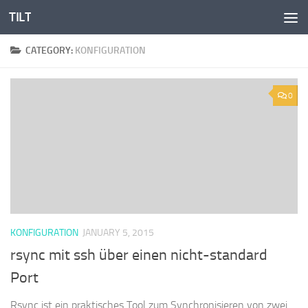
TILT
Skip to content
CATEGORY:
KONFIGURATION
0
KONFIGURATION
JANUARY 5, 2015
rsync mit ssh über einen nicht-standard
Port
Rsync ist ein praktisches Tool zum Synchronisieren von zwei