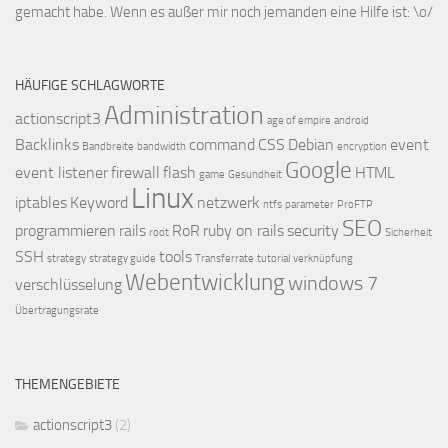
gemacht habe. Wenn es außer mir noch jemanden eine Hilfe ist: \o/
HÄUFIGE SCHLAGWORTE
Administration
actionscript3
age of empire
android
Backlinks
command
CSS
Debian
event
Bandbreite
bandwidth
encryption
Google
event listener
firewall
flash
HTML
game
Gesundheit
Linux
iptables
Keyword
netzwerk
ntfs
parameter
ProFTP
SEO
programmieren
rails
RoR
ruby on rails
security
root
Sicherheit
SSH
tools
strategy
strategy guide
Transferrate
tutorial
verknüpfung
Webentwicklung
windows 7
verschlüsselung
Übertragungsrate
THEMENGEBIETE
actionscript3
(2)