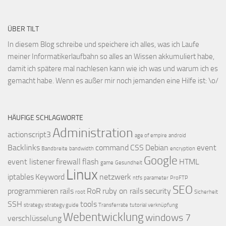
ÜBER TILT
In diesem Blog schreibe und speichere ich alles, was ich Laufe
meiner Informatikerlaufbahn so alles an Wissen akkumuliert habe,
damit ich spätere mal nachlesen kann wie ich was und warum ich es
gemacht habe. Wenn es außer mir noch jemanden eine Hilfe ist: \o/
HÄUFIGE SCHLAGWORTE
Administration
actionscript3
age of empire
android
Backlinks
command
CSS
Debian
event
Bandbreite
bandwidth
encryption
Google
event listener
firewall
flash
HTML
game
Gesundheit
Linux
iptables
Keyword
netzwerk
ntfs
parameter
ProFTP
SEO
programmieren
rails
RoR
ruby on rails
security
root
Sicherheit
SSH
tools
strategy
strategy guide
Transferrate
tutorial
verknüpfung
Webentwicklung
windows 7
verschlüsselung