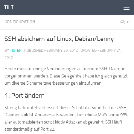
TILT
Skip to content
KONFIGURATION
0
SSH absichern auf Linux, Debian/Lenny
BY
TISTER
· PUBLISHED
FEBRUARY 20, 2012
· UPDATED
FEBRUARY 21,
2012
Heute mussten einige Veränderungen an meinem SSH-Daemon
vorgenommen werden. Diese Gelegenheit habe ich gleich genutzt,
um diverse Sicherheitsverbesserungen einzuführen.
1. Port ändern
Streng betrachtet verbessert dieser Schritt die Sicherheit des SSH-
Daemons
nicht
. Andererseits werden durch diese Maßnahme 98%
aller automatisierten script kiddy Attacken abgewehrt. SSH läuft
standardmäßig auf Port 22.