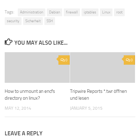
Tags:
Administration
Debian
firewall
iptables
Linux
root
security
Sicherheit
SSH
YOU MAY ALSO LIKE...
0
0
How to unmount an encfs
Tripwire Reports *.twr öffnen
directory on linux?
und lesen
MAY 12, 2014
JANUARY 5, 2015
LEAVE A REPLY