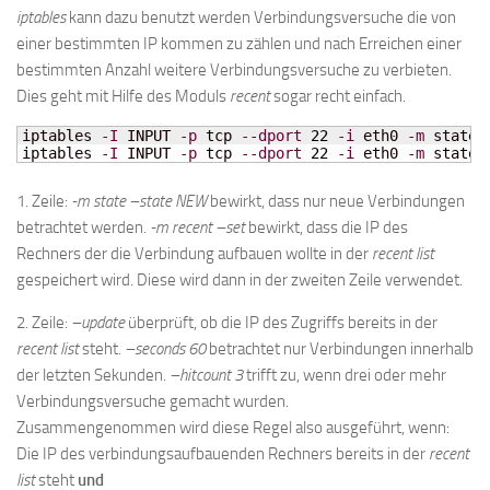
iptables
kann dazu benutzt werden Verbindungsversuche die von
einer bestimmten IP kommen zu zählen und nach Erreichen einer
bestimmten Anzahl weitere Verbindungsversuche zu verbieten.
Dies geht mit Hilfe des Moduls
recent
sogar recht einfach.
iptables 
-I
 INPUT 
-p
 tcp 
--dport
22
-i
 eth0 
-m
 state 
iptables 
-I
 INPUT 
-p
 tcp 
--dport
22
-i
 eth0 
-m
 state 
1. Zeile:
-m state –state NEW
bewirkt, dass nur neue Verbindungen
betrachtet werden.
-m recent –set
bewirkt, dass die IP des
Rechners der die Verbindung aufbauen wollte in der
recent list
gespeichert wird. Diese wird dann in der zweiten Zeile verwendet.
2. Zeile:
–update
überprüft, ob die IP des Zugriffs bereits in der
recent list
steht.
–seconds 60
betrachtet nur Verbindungen innerhalb
der letzten Sekunden.
–hitcount 3
trifft zu, wenn drei oder mehr
Verbindungsversuche gemacht wurden.
Zusammengenommen wird diese Regel also ausgeführt, wenn:
Die IP des verbindungsaufbauenden Rechners bereits in der
recent
list
steht
und