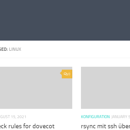
GED:
LINUX
0
GUST 15, 2021
KONFIGURATION
JANUARY 5
ck rules for dovecot
rsync mit ssh über