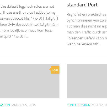
standard Port
 the default logcheck rules are not
nt. These are the rules I added to my
Rsync ist ein praktisches
server/dovecot file: ^\w{3} [ :[:digit:]]
Synchronisieren von zwe
alnum:]-]+ dovecot: lmtp([[:digit:]]{5}):
Tut man dies nicht im eig
 from local|Disconnect from local:
man den Traffic durch ss
l quit) ^\w{3} [...
Folgenden Befehl kann m
wenn bei einem ssh...
0
RATION
JANUARY 5, 2015
KONFIGURATION
MAY 12, 2