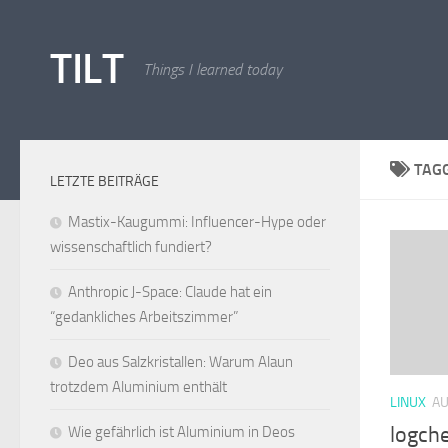
Skip to content
TILT
Things I learned today
TAG
LETZTE BEITRÄGE
Mastix-Kaugummi: Influencer-Hype oder
wissenschaftlich fundiert?
Anthropic J-Space: Claude hat ein
“gedankliches Arbeitszimmer”
Deo aus Salzkristallen: Warum Alaun
trotzdem Aluminium enthält
LINUX
AU
logche
Wie gefährlich ist Aluminium in Deos