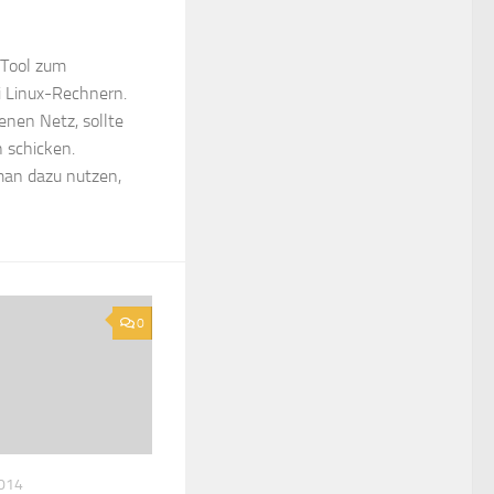
 Tool zum
i Linux-Rechnern.
enen Netz, sollte
h schicken.
an dazu nutzen,
0
014