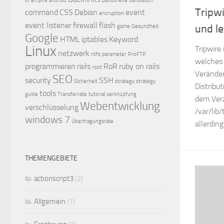
of empire
android
Bandbreite
bandwidth
Tripwi
command
CSS
Debian
event
encryption
event listener
firewall
flash
und l
game
Gesundheit
Google
HTML
iptables
Keyword
Linux
Tripwire
netzwerk
ntfs
parameter
ProFTP
welches 
programmieren
rails
RoR
ruby on rails
root
Veränder
SEO
security
SSH
Sicherheit
strategy
strategy
Distribut
tools
guide
Transferrate
tutorial
verknüpfung
dem Verz
Webentwicklung
verschlüsselung
/var/lib/
windows 7
Übertragungsrate
allerdin
THEMENGEBIETE
actionscript3
(2)
Allgemein
(1)