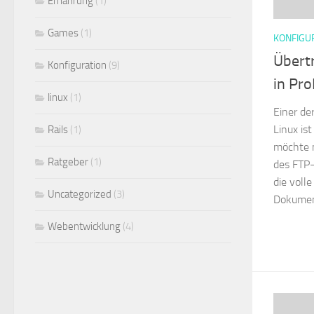
Ernährung
(1)
Games
(1)
KONFIGU
Übert
Konfiguration
(9)
in Pr
linux
(1)
Einer de
Linux is
Rails
(1)
möchte m
Ratgeber
(1)
des FTP-
die volle
Uncategorized
(3)
Dokument
Webentwicklung
(4)