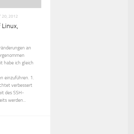
 20, 2012
 Linux,
eränderungen an
orgenommen
t habe ich gleich
n einzuführen. 1.
chtet verbessert
heit des SSH-
its werden...