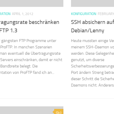
RATION
APRIL 1, 2012
KONFIGURATION
FEBRUARY
ragungsrate beschränken
SSH absichern auf
oFTP 1.3
Debian/Lenny
r gängisten FTP Programme unter
Heute mussten einige V
t ProFTP. In manchen Szenarien
meinem SSH-Daemon v
an eventuell die Übertragungsrate
werden. Diese Gelegenhei
Servers einschränken, damit er nicht
genutzt, um diverse
 Bandbreite belegt. Die
Sicherheitsverbesserunge
ation von ProFTP fand ich an...
Port ändern Streng betra
dieser Schritt die Sicher
Daemons nicht. Andererse
0