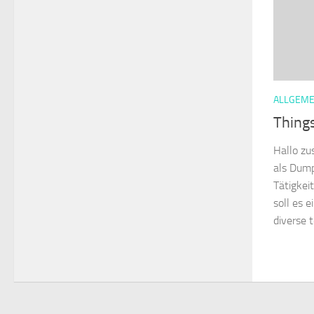
ALLGEME
Things
Hallo zu
als Dump
Tätigkei
soll es 
diverse t