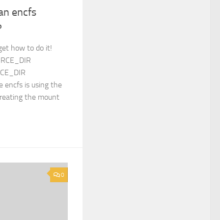
an encfs
?
get how to do it!
OURCE_DIR
RCE_DIR
encfs is using the
creating the mount
0