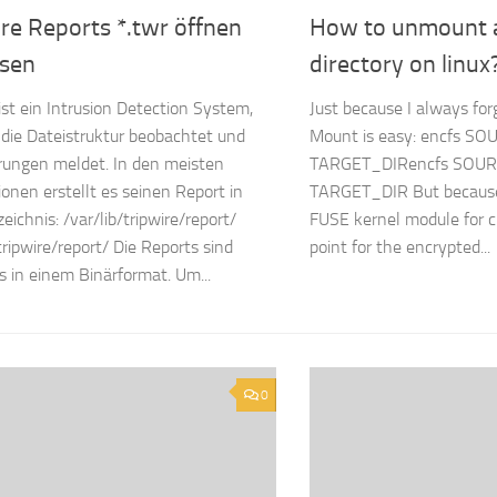
re Reports *.twr öffnen
How to unmount 
esen
directory on linux
 ist ein Intrusion Detection System,
Just because I always for
die Dateistruktur beobachtet und
Mount is easy: encfs S
ungen meldet. In den meisten
TARGET_DIRencfs SOU
ionen erstellt es seinen Report in
TARGET_DIR But because 
eichnis: /var/lib/tripwire/report/
FUSE kernel module for 
tripwire/report/ Die Reports sind
point for the encrypted...
gs in einem Binärformat. Um...
0