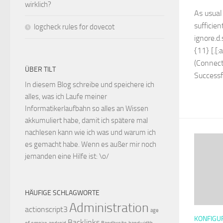
wirklich?
As usual
sufficie
logcheck rules for dovecot
ignore.d.
{11} [.[:
(Connect
ÜBER TILT
Successfu
In diesem Blog schreibe und speichere ich
alles, was ich Laufe meiner
Informatikerlaufbahn so alles an Wissen
akkumuliert habe, damit ich spätere mal
nachlesen kann wie ich was und warum ich
es gemacht habe. Wenn es außer mir noch
jemanden eine Hilfe ist: \o/
HÄUFIGE SCHLAGWORTE
Administration
actionscript3
age
KONFIGU
Backlinks