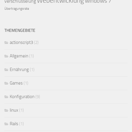
Webentwicklung
windows 7
verschlüsselung
Übertragungsrate
THEMENGEBIETE
actionscript3
(2)
Allgemein
(1)
Ernährung
(1)
Games
(1)
Konfiguration
(9)
linux
(1)
Rails
(1)