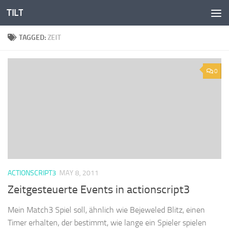
TILT
Skip to content
TAGGED:
ZEIT
0
ACTIONSCRIPT3
MAY 8, 2011
Zeitgesteuerte Events in actionscript3
Mein Match3 Spiel soll, ähnlich wie Bejeweled Blitz, einen
Timer erhalten, der bestimmt, wie lange ein Spieler spielen