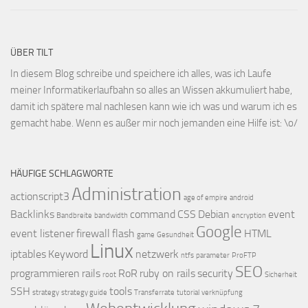
ÜBER TILT
In diesem Blog schreibe und speichere ich alles, was ich Laufe
meiner Informatikerlaufbahn so alles an Wissen akkumuliert habe,
damit ich spätere mal nachlesen kann wie ich was und warum ich es
gemacht habe. Wenn es außer mir noch jemanden eine Hilfe ist: \o/
HÄUFIGE SCHLAGWORTE
Administration
actionscript3
age of empire
android
Backlinks
command
CSS
Debian
event
Bandbreite
bandwidth
encryption
Google
event listener
firewall
flash
HTML
game
Gesundheit
Linux
iptables
Keyword
netzwerk
ntfs
parameter
ProFTP
SEO
programmieren
rails
RoR
ruby on rails
security
root
Sicherheit
SSH
tools
strategy
strategy guide
Transferrate
tutorial
verknüpfung